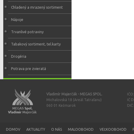
Chladený a mrazený sortiment
Nápoje
Trvanlivé potraviny
Tabakový sortiment, tel.karty
Drogéria
Potrava pre zvieratá
Vladimír Majerčák - MEGAS SPOL.
IČO
Michalovská 18 (Areál Tatraľanu)
IČ 
060 01 Kežmarok
DIČ
DOMOV
AKTUALITY
O NÁS
MALOOBCHOD
VEĽKOOBCHOD