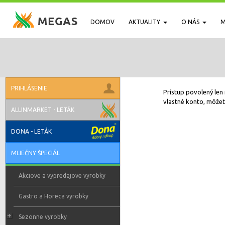
DOMOV
AKTUALITY
O NÁS
M
PRIHLÁSENIE
Prístup povolený len 
vlastné konto, môžete
ALLINMARKET - LETÁK
DONA - LETÁK
MLIEČNY ŠPECIÁL
Akciove a vypredajove vyrobky
Gastro a Horeca vyrobky
Sezonne vyrobky