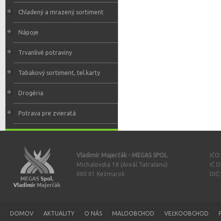
Chladený a mrazený sortiment
Nápoje
Trvanlivé potraviny
Tabakový sortiment, tel.karty
Drogéria
Potrava pre zvieratá
Vladimír Majerčák - MEGAS SPOL.
IČO
Michalovská 18 (Areál Tatraľanu)
IČ 
060 01 Kežmarok
DIČ
DOMOV
AKTUALITY
O NÁS
MALOOBCHOD
VEĽKOOBCHOD