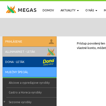
DOMOV
AKTUALITY
O NÁS
M
PRIHLÁSENIE
Prístup povolený len 
vlastné konto, môžete
ALLINMARKET - LETÁK
DONA - LETÁK
MLIEČNY ŠPECIÁL
Akciove a vypredajove vyrobky
Gastro a Horeca vyrobky
Sezonne vyrobky