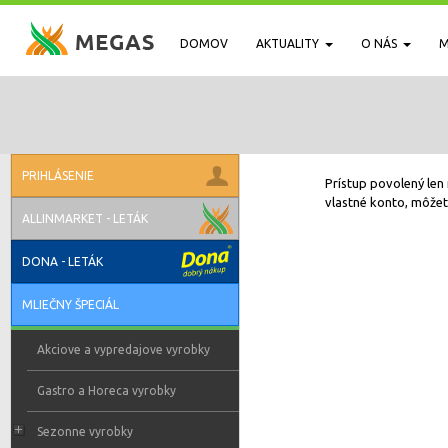
DOMOV
AKTUALITY
O NÁS
M
PRIHLÁSENIE
Prístup povolený len 
vlastné konto, môžete
ALLINMARKET - LETÁK
DONA - LETÁK
MLIEČNY ŠPECIÁL
Akciove a vypredajove vyrobky
Gastro a Horeca vyrobky
Sezonne vyrobky