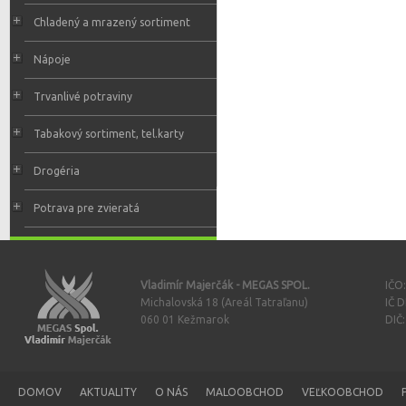
Chladený a mrazený sortiment
Nápoje
Trvanlivé potraviny
Tabakový sortiment, tel.karty
Drogéria
Potrava pre zvieratá
Vladimír Majerčák - MEGAS SPOL.
IČO
Michalovská 18 (Areál Tatraľanu)
IČ 
060 01 Kežmarok
DIČ
DOMOV
AKTUALITY
O NÁS
MALOOBCHOD
VEĽKOOBCHOD