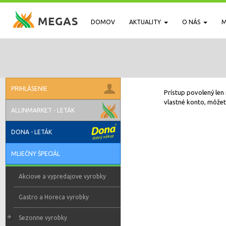
DOMOV
AKTUALITY
O NÁS
M
PRIHLÁSENIE
Prístup povolený len 
vlastné konto, môžete
ALLINMARKET - LETÁK
DONA - LETÁK
MLIEČNY ŠPECIÁL
Akciove a vypredajove vyrobky
Gastro a Horeca vyrobky
Sezonne vyrobky