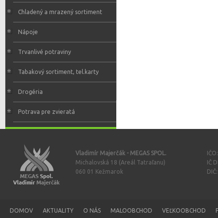
Chladený a mrazený sortiment
Nápoje
Trvanlivé potraviny
Tabakový sortiment, tel.karty
Drogéria
Potrava pre zvieratá
Vladimír Majerčák - MEGAS SPOL.
IČO
Michalovská 18 (Areál Tatraľanu)
IČ 
060 01 Kežmarok
DIČ
DOMOV
AKTUALITY
O NÁS
MALOOBCHOD
VEĽKOOBCHOD