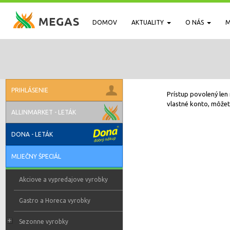
DOMOV
AKTUALITY
O NÁS
M
PRIHLÁSENIE
Prístup povolený len 
vlastné konto, môžete
ALLINMARKET - LETÁK
DONA - LETÁK
MLIEČNY ŠPECIÁL
Akciove a vypredajove vyrobky
Gastro a Horeca vyrobky
Sezonne vyrobky