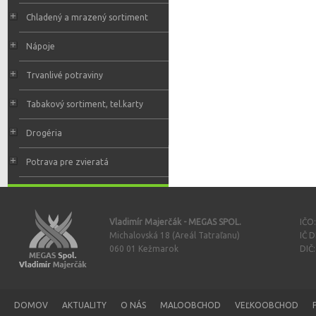
Chladený a mrazený sortiment
Nápoje
Trvanlivé potraviny
Tabakový sortiment, tel.karty
Drogéria
Potrava pre zvieratá
Vladimír Majerčák - MEGAS SPOL.
IČO
Michalovská 18 (Areál Tatraľanu)
IČ 
060 01 Kežmarok
DIČ
DOMOV
AKTUALITY
O NÁS
MALOOBCHOD
VEĽKOOBCHOD