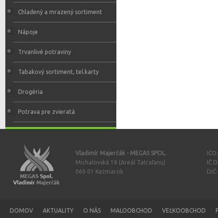
Chladený a mrazený sortiment
Nápoje
Trvanlivé potraviny
Tabakový sortiment, tel.karty
Drogéria
Potrava pre zvieratá
Vladimír Majerčák - MEGAS SPOL.
IČO
Michalovská 18 (Areál Tatraľanu)
IČ 
060 01 Kežmarok
DIČ
DOMOV
AKTUALITY
O NÁS
MALOOBCHOD
VEĽKOOBCHOD