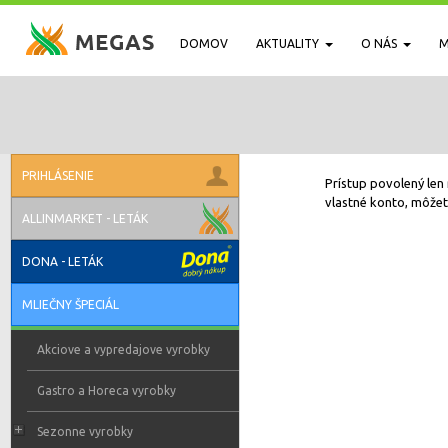
DOMOV
AKTUALITY
O NÁS
M
PRIHLÁSENIE
Prístup povolený len 
vlastné konto, môžete
ALLINMARKET - LETÁK
DONA - LETÁK
MLIEČNY ŠPECIÁL
Akciove a vypredajove vyrobky
Gastro a Horeca vyrobky
Sezonne vyrobky