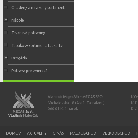
Chladený a mrazený sortiment
Nápoje
Trvanlivé potraviny
Tabakový sortiment, tel.karty
Drogéria
Potrava pre zvieratá
Vladimír Majerčák - MEGAS SPOL.
IČO
Michalovská 18 (Areál Tatraľanu)
IČ 
060 01 Kežmarok
DIČ
DOMOV
AKTUALITY
O NÁS
MALOOBCHOD
VEĽKOOBCHOD