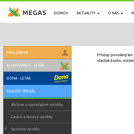
DOMOV
AKTUALITY
O NÁS
M
PRIHLÁSENIE
Prístup povolený len 
vlastné konto, môžete
ALLINMARKET - LETÁK
DONA - LETÁK
MLIEČNY ŠPECIÁL
Akciove a vypredajove vyrobky
Gastro a Horeca vyrobky
Sezonne vyrobky