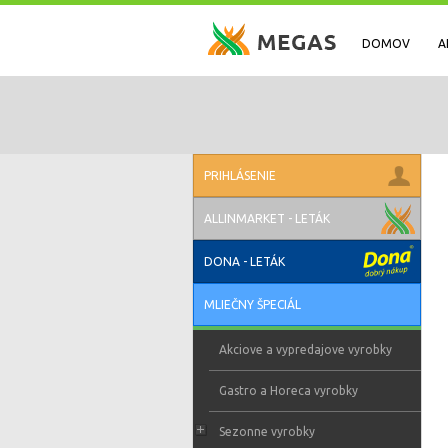
DOMOV
A
PRIHLÁSENIE
ALLINMARKET - LETÁK
DONA - LETÁK
MLIEČNY ŠPECIÁL
Akciove a vypredajove vyrobky
Gastro a Horeca vyrobky
Sezonne vyrobky