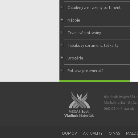
Chladený a mrazený sortiment
Nápoje
Trvanlivé potraviny
Tabakový sortiment, tel.karty
Drogéria
Potrava pre zvieratá
Vladimír Majerčák 
Michalovská 18 (Are
060 01 Kežmarok
DOMOV
AKTUALITY
O NÁS
MALO