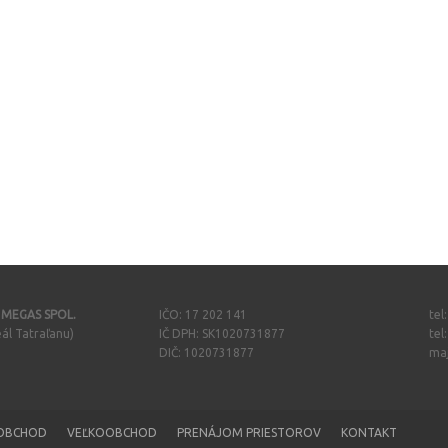
- MEGAS SPOL.
IČO: 17 202 141
tel
ál Tatraľanu)
IČ DPH: SK1020731877
tel
DIČ: 1020731877
ma
OBCHOD
VEĽKOOBCHOD
PRENÁJOM PRIESTOROV
KONTAKT