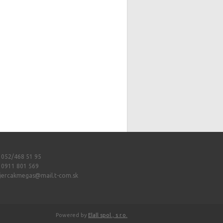
: 052/468 51 95
: 0911 801 569
jercakmegas@mail.t-com.sk
Powered by
Elall spol., s r.o.