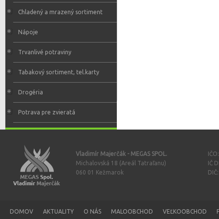
Chladený a mrazený sortiment
Nápoje
Trvanlivé potraviny
Tabakový sortiment, tel.karty
Drogéria
Potrava pre zvieratá
Vladimír Majerčák - MEGAS SPOL.
IČO
Michalovská 18 (Areál Tatraľanu)
IČ 
060 01 Kežmarok
DIČ
DOMOV
AKTUALITY
O NÁS
MALOOBCHOD
VEĽKOOBCHOD