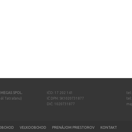
- MEGAS SPOL.
IČO: 17 202 141
tel
ál Tatraľanu)
IČ DPH: SK1020731877
tel
DIČ: 1020731877
ma
OBCHOD
VEĽKOOBCHOD
PRENÁJOM PRIESTOROV
KONTAKT