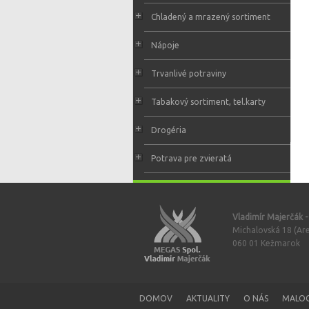
Chladený a mrazený sortiment
Nápoje
Trvanlivé potraviny
Tabakový sortiment, tel.karty
Drogéria
Potrava pre zvieratá
Vladimír Majerčák 
Michalovská 18 (Are
060 01 Kežmarok
DOMOV
AKTUALITY
O NÁS
MALO