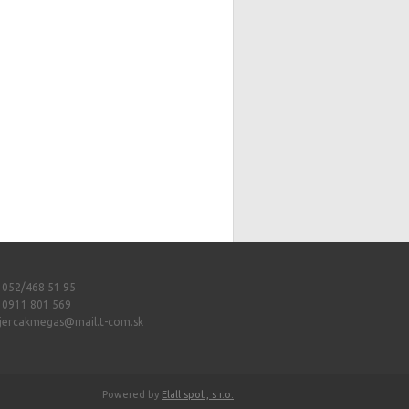
: 052/468 51 95
: 0911 801 569
jercakmegas@mail.t-com.sk
Powered by
Elall spol., s r.o.