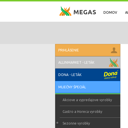
DOMOV
A
PRIHLÁSENIE
ALLINMARKET - LETÁK
DONA - LETÁK
MLIEČNY ŠPECIÁL
Akciove a vypredajove vyrobky
Gastro a Horeca vyrobky
Sezonne vyrobky