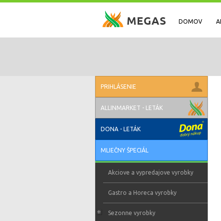
DOMOV
A
PRIHLÁSENIE
ALLINMARKET - LETÁK
DONA - LETÁK
MLIEČNY ŠPECIÁL
Akciove a vypredajove vyrobky
Gastro a Horeca vyrobky
Sezonne vyrobky