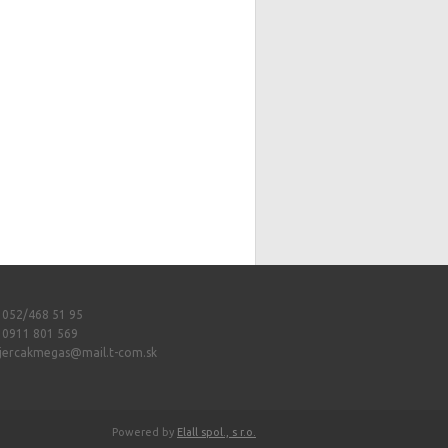
: 052/468 51 95
: 0911 801 569
jercakmegas@mail.t-com.sk
Powered by
Elall spol., s r.o.