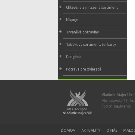
Chladený a mrazený sortiment
Nápoje
Trvanlivé potraviny
Tabakový sortiment, tel.karty
Drogéria
Potrava pre zvieratá
Vladimír Majerčák 
Michalovská 18 (Are
060 01 Kežmarok
DOMOV
AKTUALITY
O NÁS
MALO