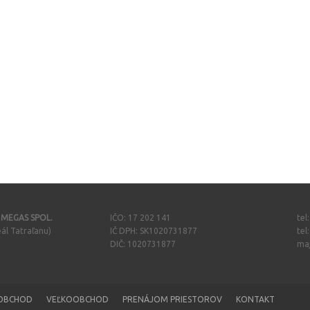
- MEGAS SPOL.
IČO: 17 202 141
tel
ál Tatraľanu)
IČ DPH: SK1020731877
tel
DIČ: 1020731877
ma
OBCHOD
VEĽKOOBCHOD
PRENÁJOM PRIESTOROV
KONTAKT