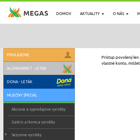
DOMOV
AKTUALITY
O NÁS
M
PRIHLÁSENIE
Prístup povolený len 
vlastné konto, môžete
ALLINMARKET - LETÁK
DONA - LETÁK
MLIEČNY ŠPECIÁL
Akciove a vypredajove vyrobky
Gastro a Horeca vyrobky
Sezonne vyrobky