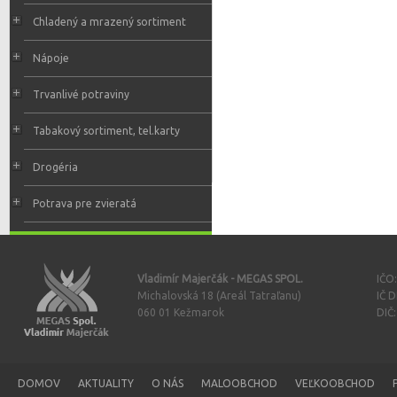
Chladený a mrazený sortiment
Nápoje
Trvanlivé potraviny
Tabakový sortiment, tel.karty
Drogéria
Potrava pre zvieratá
Vladimír Majerčák - MEGAS SPOL.
IČO
Michalovská 18 (Areál Tatraľanu)
IČ 
060 01 Kežmarok
DIČ
DOMOV
AKTUALITY
O NÁS
MALOOBCHOD
VEĽKOOBCHOD