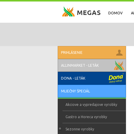
DOMOV
A
PRIHLÁSENIE
ALLINMARKET - LETÁK
DONA - LETÁK
MLIEČNY ŠPECIÁL
Akciove a vypredajove vyrobky
Gastro a Horeca vyrobky
Sezonne vyrobky