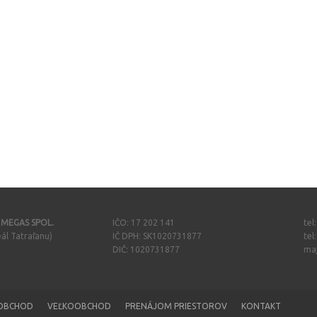
- MEGAS SPOL.
IČO: 17 202 141
tel
ál Tatraľanu)
IČ DPH: SK1020731877
tel
DIČ: 1020731877
ma
OBCHOD
VEĽKOOBCHOD
PRENÁJOM PRIESTOROV
KONTAKT