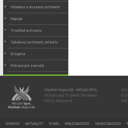
Chladený a mrazený sortiment
Nápoje
Trvanlivé potraviny
Tabakový sortiment, tel.karty
Drogéria
Potrava pre zvieratá
Vladimír Majerčák - MEGAS SPOL.
IČO
Michalovská 18 (Areál Tatraľanu)
IČ 
060 01 Kežmarok
DIČ
DOMOV
AKTUALITY
O NÁS
MALOOBCHOD
VEĽKOOBCHOD