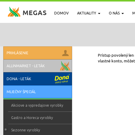
DOMOV
AKTUALITY
O NÁS
M
PRIHLÁSENIE
Prístup povolený len 
vlastné konto, môžete
ALLINMARKET - LETÁK
DONA - LETÁK
MLIEČNY ŠPECIÁL
Akciove a vypredajove vyrobky
Gastro a Horeca vyrobky
Sezonne vyrobky