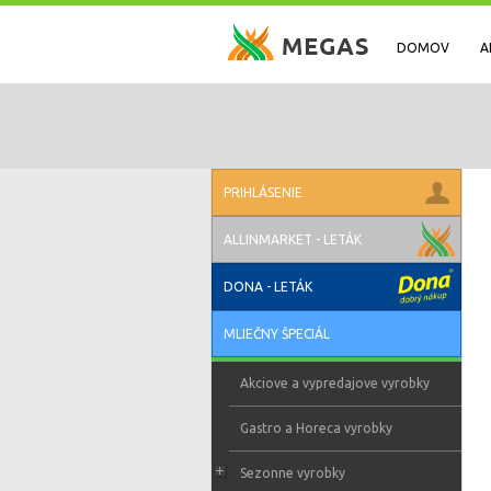
DOMOV
A
PRIHLÁSENIE
ALLINMARKET - LETÁK
DONA - LETÁK
MLIEČNY ŠPECIÁL
Akciove a vypredajove vyrobky
Gastro a Horeca vyrobky
Sezonne vyrobky