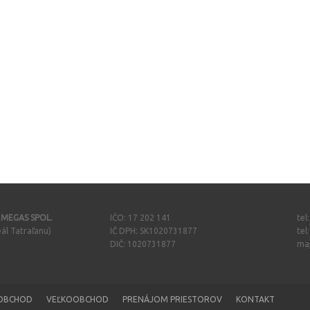
- MEGAS SPOL.
IČO: 17 202 141
tel
ál Tatraľanu)
IČ DPH: SK1020731877
tel
DIČ: 1020731877
ma
OBCHOD
VEĽKOOBCHOD
PRENÁJOM PRIESTOROV
KONTAKT