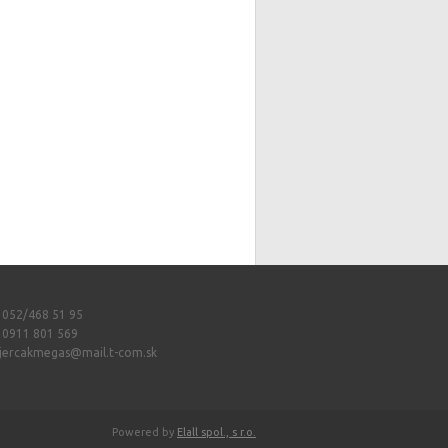
: 052/468 51 95
: 0911 801 569
jercakmegas@mail.t-com.sk
Powered by
Elall spol., s r.o.