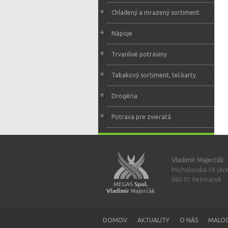
Chladený a mrazený sortiment
Nápoje
Trvanlivé potraviny
Tabakový sortiment, tel.karty
Drogéria
Potrava pre zvieratá
Vladimír Majerčák 
Michalovská 18 (Are
060 01 Kežmarok
DOMOV
AKTUALITY
O NÁS
MALO