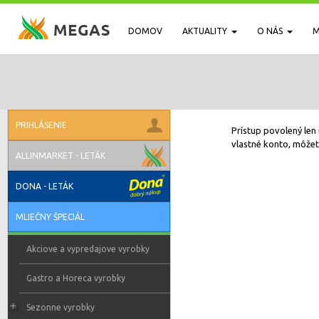
DOMOV
AKTUALITY
O NÁS
M
PRIHLÁSENIE
Prístup povolený len 
vlastné konto, môžete
ALLINMARKET - LETÁK
DONA - LETÁK
MLIEČNY ŠPECIÁL
Akciove a vypredajove vyrobky
Gastro a Horeca vyrobky
Sezonne vyrobky