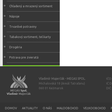
Chladený a mrazený sortiment
Nápoje
Trvanlivé potraviny
Tabakový sortiment, tel.karty
Drogéria
Potrava pre zvieratá
Vladimír Majerčák - MEGAS SPOL.
IČO
Michalovská 18 (Areál Tatraľanu)
IČ 
060 01 Kežmarok
DIČ
DOMOV
AKTUALITY
O NÁS
MALOOBCHOD
VEĽKOOBCHOD