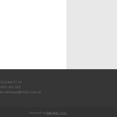
: 052/468 51 95
: 0911 801 569
jercakmegas@mail.t-com.sk
Powered by
Elall spol., s r.o.