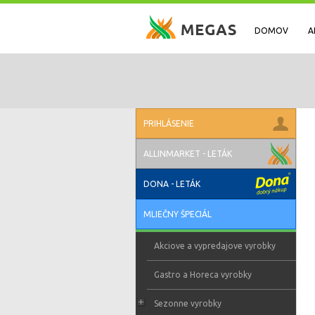
DOMOV
A
PRIHLÁSENIE
ALLINMARKET - LETÁK
DONA - LETÁK
MLIEČNY ŠPECIÁL
Akciove a vypredajove vyrobky
Gastro a Horeca vyrobky
Sezonne vyrobky