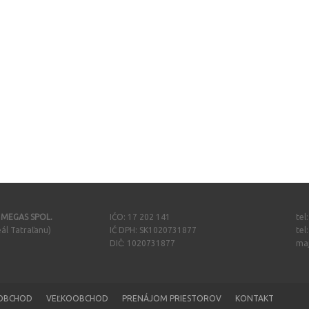
- MEGAS SPOL.
IČO: 17 202 141
tel
ál Tatraľanu)
IČ DPH: SK1020731877
tel
DIČ: 1020731877
ma
OBCHOD
VEĽKOOBCHOD
PRENÁJOM PRIESTOROV
KONTAKT