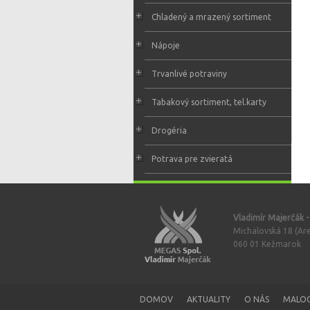
Chladený a mrazený sortiment
Nápoje
Trvanlivé potraviny
Tabakový sortiment, tel.karty
Drogéria
Potrava pre zvieratá
Vladimír Majerčák 
Michalovská 18 (Are
060 01 Kežmarok
DOMOV
AKTUALITY
O NÁS
MALO