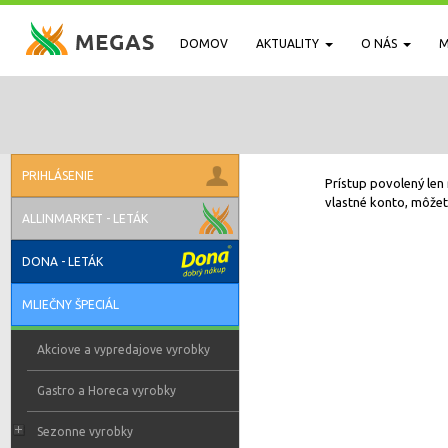
DOMOV
AKTUALITY
O NÁS
M
PRIHLÁSENIE
Prístup povolený len 
vlastné konto, môžete
ALLINMARKET - LETÁK
DONA - LETÁK
MLIEČNY ŠPECIÁL
Akciove a vypredajove vyrobky
Gastro a Horeca vyrobky
Sezonne vyrobky