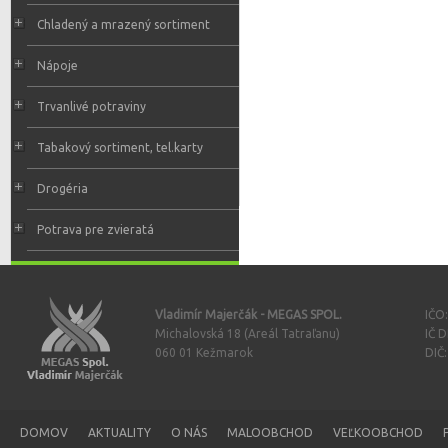
Chladený a mrazený sortiment
Nápoje
Trvanlivé potraviny
Tabakový sortiment, tel.karty
Drogéria
Potrava pre zvieratá
Vladimír Majerčák - MEGAS SPOL.
IČO
Michalovská 18 (Areál Tatraľanu)
IČ 
060 01 Kežmarok
DIČ
DOMOV
AKTUALITY
O NÁS
MALOOBCHOD
VEĽKOOBCHOD