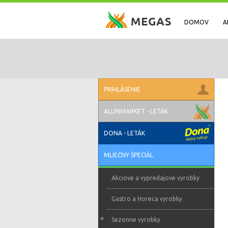
DOMOV
A
PRIHLÁSENIE
ALLINMARKET - LETÁK
DONA - LETÁK
MLIEČNY ŠPECIÁL
Akciove a vypredajove vyrobky
Gastro a Horeca vyrobky
Sezonne vyrobky