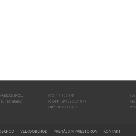
- MEGAS SPOL.
IČO: 17 202 141
tel
ál Tatraľanu)
IČ DPH: SK1020731877
tel
DIČ: 1020731877
ma
OBCHOD
VEĽKOOBCHOD
PRENÁJOM PRIESTOROV
KONTAKT