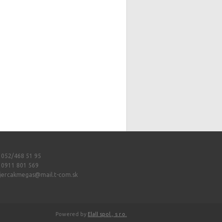
: 052/468 51 95
: 0911 801 569
jercakmegas@mail.t-com.sk
Powered by
Elall spol., s r.o.