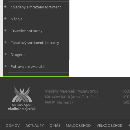
Chladený a mrazený sortiment
Nápoje
Trvanlivé potraviny
Tabakový sortiment, tel.karty
Drogéria
Potrava pre zvieratá
Vladimír Majerčák - MEGAS SPOL.
IČO
Michalovská 18 (Areál Tatraľanu)
IČ 
060 01 Kežmarok
DIČ
DOMOV
AKTUALITY
O NÁS
MALOOBCHOD
VEĽKOOBCHOD