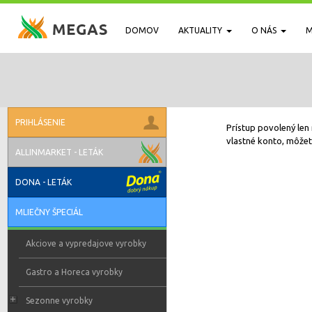
DOMOV
AKTUALITY
O NÁS
M
PRIHLÁSENIE
Prístup povolený len 
vlastné konto, môžete
ALLINMARKET - LETÁK
DONA - LETÁK
MLIEČNY ŠPECIÁL
Akciove a vypredajove vyrobky
Gastro a Horeca vyrobky
Sezonne vyrobky