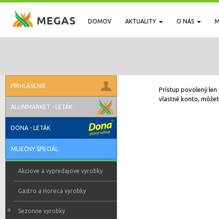
DOMOV
AKTUALITY
O NÁS
M
PRIHLÁSENIE
Prístup povolený len 
vlastné konto, môžete
ALLINMARKET - LETÁK
DONA - LETÁK
MLIEČNY ŠPECIÁL
Akciove a vypredajove vyrobky
Gastro a Horeca vyrobky
Sezonne vyrobky