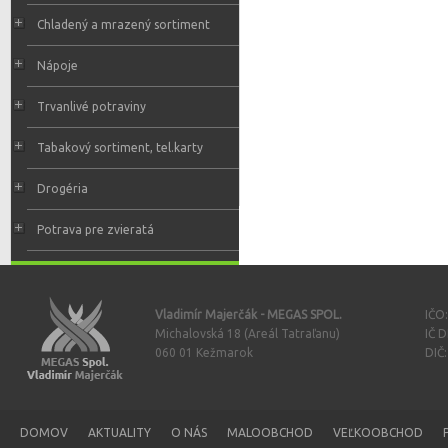
Chladený a mrazený sortiment
Nápoje
Trvanlivé potraviny
Tabakový sortiment, tel.karty
Drogéria
Potrava pre zvieratá
Vladimír Majerčák - MEGAS SPOL.
IČO
Michalovská 18 (Areál Tatraľanu)
IČ 
060 01 Kežmarok
DIČ
DOMOV
AKTUALITY
O NÁS
MALOOBCHOD
VEĽKOOBCHOD