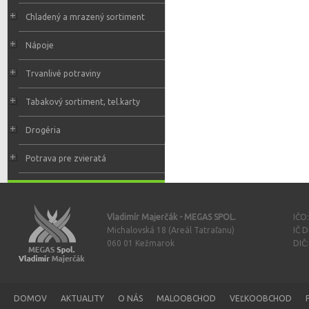
Chladený a mrazený sortiment
Nápoje
Trvanlivé potraviny
Tabakový sortiment, tel.karty
Drogéria
Potrava pre zvieratá
Vladimír Majerčák - MEGAS SPOL.
IČO
Michalovská 18 (Areál Tatraľanu)
IČ 
060 01 Kežmarok
DIČ
DOMOV
AKTUALITY
O NÁS
MALOOBCHOD
VEĽKOOBCHOD