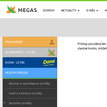
DOMOV
AKTUALITY
O NÁS
M
PRIHLÁSENIE
Prístup povolený len 
vlastné konto, môžete
ALLINMARKET - LETÁK
DONA - LETÁK
MLIEČNY ŠPECIÁL
Akciove a vypredajove vyrobky
Gastro a Horeca vyrobky
Sezonne vyrobky