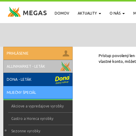
DOMOV
AKTUALITY
O NÁS
M
PRIHLÁSENIE
Prístup povolený len 
vlastné konto, môžete
ALLINMARKET - LETÁK
DONA - LETÁK
MLIEČNY ŠPECIÁL
Akciove a vypredajove vyrobky
Gastro a Horeca vyrobky
Sezonne vyrobky