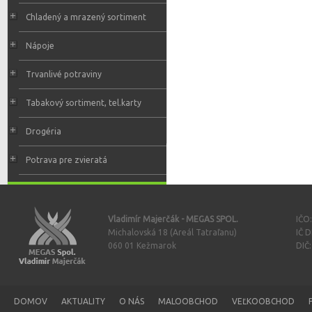
Chladený a mrazený sortiment
Nápoje
Trvanlivé potraviny
Tabakový sortiment, tel.karty
Drogéria
Potrava pre zvieratá
Vladimír Majerčák - MEGAS SPOL.
IČO
Michalovská 18 (Areál Tatraľanu)
IČ 
060 01 Kežmarok
DIČ
DOMOV
AKTUALITY
O NÁS
MALOOBCHOD
VEĽKOOBCHOD