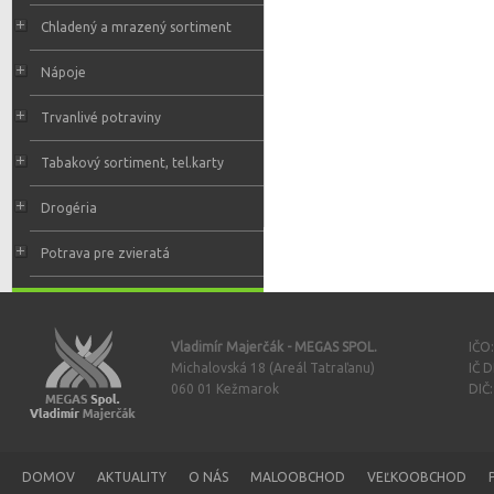
Chladený a mrazený sortiment
Nápoje
Trvanlivé potraviny
Tabakový sortiment, tel.karty
Drogéria
Potrava pre zvieratá
Vladimír Majerčák - MEGAS SPOL.
IČO
Michalovská 18 (Areál Tatraľanu)
IČ 
060 01 Kežmarok
DIČ
DOMOV
AKTUALITY
O NÁS
MALOOBCHOD
VEĽKOOBCHOD