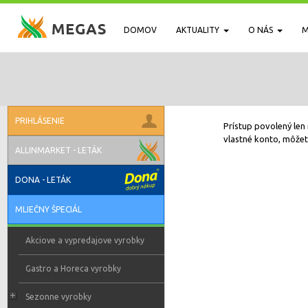
DOMOV
AKTUALITY
O NÁS
M
PRIHLÁSENIE
Prístup povolený len 
vlastné konto, môžete
ALLINMARKET - LETÁK
DONA - LETÁK
MLIEČNY ŠPECIÁL
Akciove a vypredajove vyrobky
Gastro a Horeca vyrobky
Sezonne vyrobky