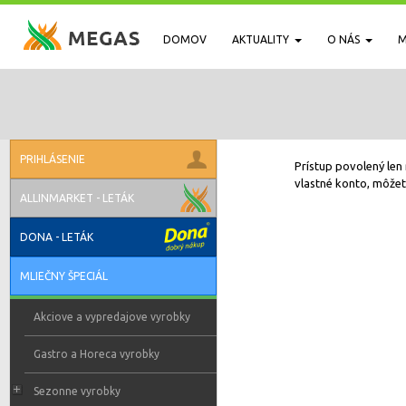
DOMOV
AKTUALITY
O NÁS
M
PRIHLÁSENIE
Prístup povolený len 
vlastné konto, môžete
ALLINMARKET - LETÁK
DONA - LETÁK
MLIEČNY ŠPECIÁL
Akciove a vypredajove vyrobky
Gastro a Horeca vyrobky
Sezonne vyrobky