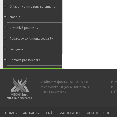
Chladený a mrazený sortiment
Nápoje
Trvanlivé potraviny
Tabakový sortiment, tel.karty
Drogéria
Potrava pre zvieratá
Vladimír Majerčák - MEGAS SPOL.
IČO
Michalovská 18 (Areál Tatraľanu)
IČ 
060 01 Kežmarok
DIČ
DOMOV
AKTUALITY
O NÁS
MALOOBCHOD
VEĽKOOBCHOD