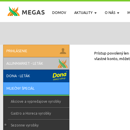
DOMOV
AKTUALITY
O NÁS
M
PRIHLÁSENIE
Prístup povolený len 
vlastné konto, môžete
ALLINMARKET - LETÁK
DONA - LETÁK
MLIEČNY ŠPECIÁL
Akciove a vypredajove vyrobky
Gastro a Horeca vyrobky
Sezonne vyrobky