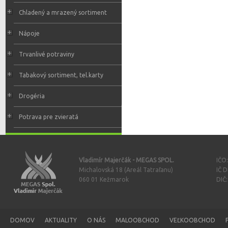
Chladený a mrazený sortiment
Nápoje
Trvanlivé potraviny
Tabakový sortiment, tel.karty
Drogéria
Potrava pre zvieratá
Vladimír Majerčák - MEGAS SPOL.
IČO
Michalovská 18 (Areál Tatraľanu)
IČ 
060 01 Kežmarok
DIČ
DOMOV
AKTUALITY
O NÁS
MALOOBCHOD
VEĽKOOBCHOD