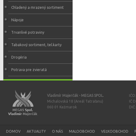
Chladený a mrazený sortiment
Nápoje
Trvanlivé potraviny
Tabakový sortiment, tel.karty
Drogéria
Potrava pre zvieratá
Vladimír Majerčák - MEGAS SPOL.
IČO
Michalovská 18 (Areál Tatraľanu)
IČ 
060 01 Kežmarok
DIČ
DOMOV
AKTUALITY
O NÁS
MALOOBCHOD
VEĽKOOBCHOD