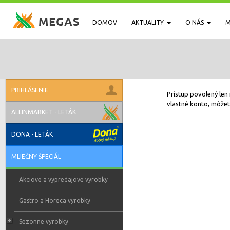
DOMOV
AKTUALITY
O NÁS
M
PRIHLÁSENIE
Prístup povolený len 
vlastné konto, môžete
ALLINMARKET - LETÁK
DONA - LETÁK
MLIEČNY ŠPECIÁL
Akciove a vypredajove vyrobky
Gastro a Horeca vyrobky
Sezonne vyrobky