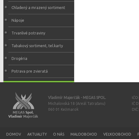
Chladený a mrazený sortiment
Nápoje
Trvanlivé potraviny
Tabakový sortiment, tel.karty
Drogéria
Potrava pre zvieratá
Vladimír Majerčák - MEGAS SPOL.
IČO
Michalovská 18 (Areál Tatraľanu)
IČ 
060 01 Kežmarok
DIČ
DOMOV
AKTUALITY
O NÁS
MALOOBCHOD
VEĽKOOBCHOD