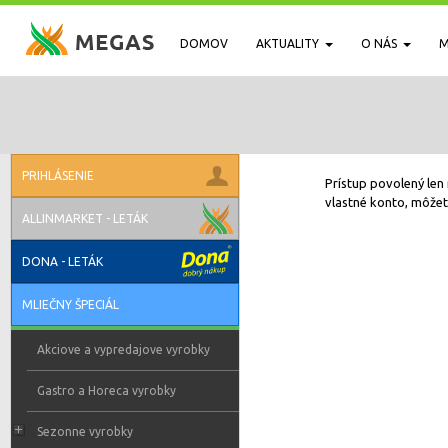
DOMOV
AKTUALITY
O NÁS
M
PRIHLÁSENIE
Prístup povolený len 
vlastné konto, môžete
ALLINMARKET - LETÁK
DONA - LETÁK
MLIEČNY ŠPECIÁL
Akciove a vypredajove vyrobky
Gastro a Horeca vyrobky
Sezonne vyrobky