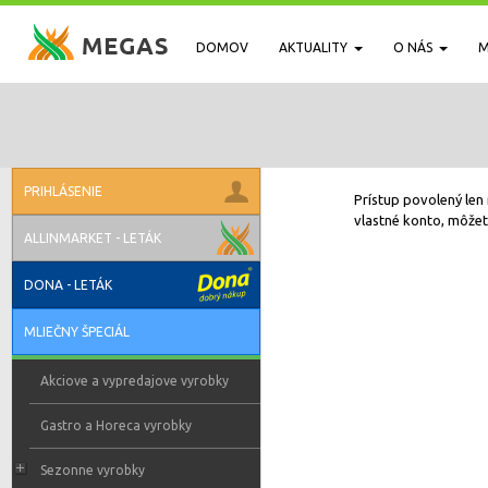
DOMOV
AKTUALITY
O NÁS
M
PRIHLÁSENIE
Prístup povolený len 
vlastné konto, môžete
ALLINMARKET - LETÁK
DONA - LETÁK
MLIEČNY ŠPECIÁL
Akciove a vypredajove vyrobky
Gastro a Horeca vyrobky
Sezonne vyrobky