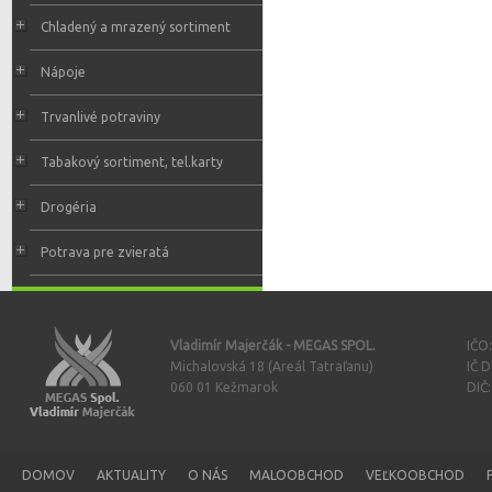
Chladený a mrazený sortiment
Nápoje
Trvanlivé potraviny
Tabakový sortiment, tel.karty
Drogéria
Potrava pre zvieratá
Vladimír Majerčák - MEGAS SPOL.
IČO
Michalovská 18 (Areál Tatraľanu)
IČ 
060 01 Kežmarok
DIČ
DOMOV
AKTUALITY
O NÁS
MALOOBCHOD
VEĽKOOBCHOD