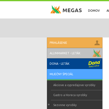
DOMOV
A
PRIHLÁSENIE
ALLINMARKET - LETÁK
DONA - LETÁK
MLIEČNY ŠPECIÁL
Akciove a vypredajove vyrobky
Gastro a Horeca vyrobky
Sezonne vyrobky