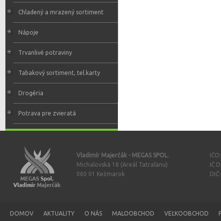
Chladený a mrazený sortiment
Nápoje
Trvanlivé potraviny
Tabakový sortiment, tel.karty
Drogéria
Potrava pre zvieratá
Vladimír Majerčák - MEGAS SPOL.
IČO
Michalovská 18 (Areál Tatraľanu)
IČ 
060 01 Kežmarok
DIČ
DOMOV
AKTUALITY
O NÁS
MALOOBCHOD
VEĽKOOBCHOD