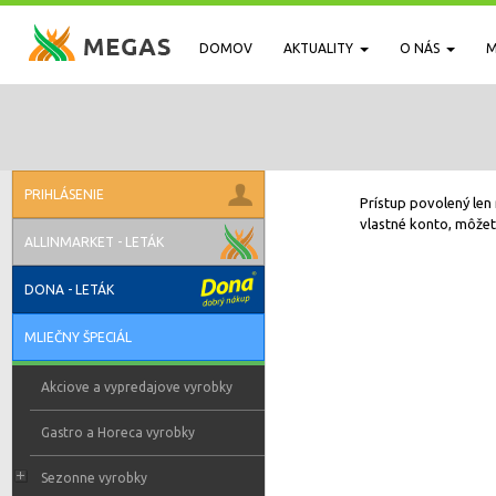
DOMOV
AKTUALITY
O NÁS
M
PRIHLÁSENIE
Prístup povolený len 
vlastné konto, môžete
ALLINMARKET - LETÁK
DONA - LETÁK
MLIEČNY ŠPECIÁL
Akciove a vypredajove vyrobky
Gastro a Horeca vyrobky
Sezonne vyrobky