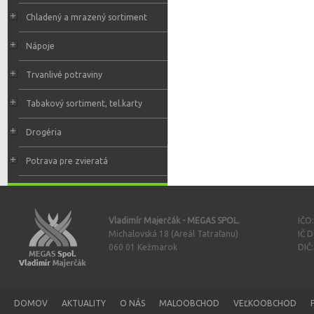
Chladený a mrazený sortiment
Nápoje
Trvanlivé potraviny
Tabakový sortiment, tel.karty
Drogéria
Potrava pre zvieratá
Vladimír Majerčák - MEGAS SPOL.
IČO
Michalovská 18 (Areál Tatraľanu)
IČ 
060 01 Kežmarok
DIČ
DOMOV
AKTUALITY
O NÁS
MALOOBCHOD
VEĽKOOBCHOD