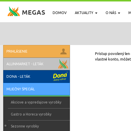
DOMOV
AKTUALITY
O NÁS
M
PRIHLÁSENIE
Prístup povolený len 
vlastné konto, môžete
ALLINMARKET - LETÁK
DONA - LETÁK
MLIEČNY ŠPECIÁL
Akciove a vypredajove vyrobky
Gastro a Horeca vyrobky
Sezonne vyrobky