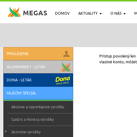
DOMOV
AKTUALITY
O NÁS
M
PRIHLÁSENIE
Prístup povolený len 
vlastné konto, môžete
ALLINMARKET - LETÁK
DONA - LETÁK
MLIEČNY ŠPECIÁL
Akciove a vypredajove vyrobky
Gastro a Horeca vyrobky
Sezonne vyrobky