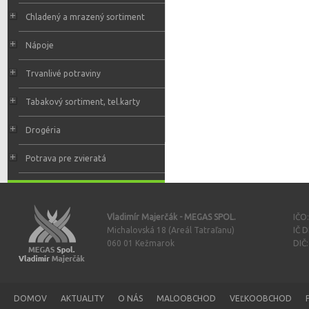
Chladený a mrazený sortiment
Nápoje
Trvanlivé potraviny
Tabakový sortiment, tel.karty
Drogéria
Potrava pre zvieratá
Vladimír Majerčák - MEGAS SPOL.
IČO
Michalovská 18 (Areál Tatraľanu)
IČ 
060 01 Kežmarok
DIČ
DOMOV
AKTUALITY
O NÁS
MALOOBCHOD
VEĽKOOBCHOD