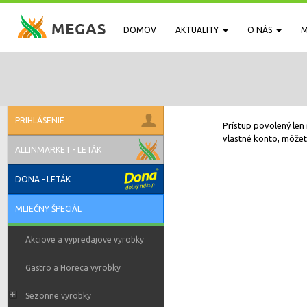
DOMOV
AKTUALITY
O NÁS
M
PRIHLÁSENIE
Prístup povolený len 
vlastné konto, môžete
ALLINMARKET - LETÁK
DONA - LETÁK
MLIEČNY ŠPECIÁL
Akciove a vypredajove vyrobky
Gastro a Horeca vyrobky
Sezonne vyrobky