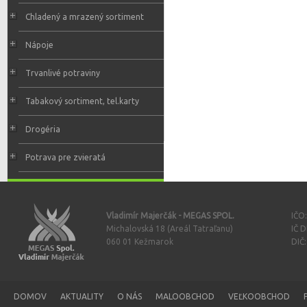
Chladený a mrazený sortiment
Nápoje
Trvanlivé potraviny
Tabakový sortiment, tel.karty
Drogéria
Potrava pre zvieratá
Vladimír Majerčák - MEGAS SPOL.
IČO
Michalovská 18 (Areál Tatraľanu)
IČ 
060 01 Kežmarok
DIČ
DOMOV
AKTUALITY
O NÁS
MALOOBCHOD
VEĽKOOBCHOD