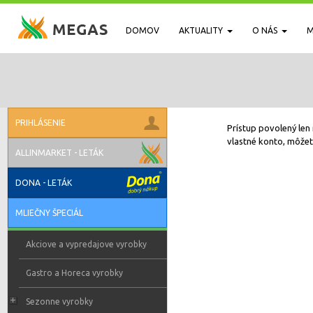
DOMOV
AKTUALITY
O NÁS
M
PRIHLÁSENIE
Prístup povolený len 
vlastné konto, môžete
ALLINMARKET - LETÁK
DONA - LETÁK
MLIEČNY ŠPECIÁL
Akciove a vypredajove vyrobky
Gastro a Horeca vyrobky
Sezonne vyrobky