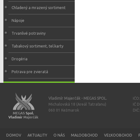
Chladený a mrazený sortiment
Nápoje
Trvanlivé potraviny
Tabakový sortiment, tel.karty
Drogéria
Potrava pre zvieratá
Vladimír Majerčák - MEGAS SPOL.
IČO
Michalovská 18 (Areál Tatraľanu)
IČ 
060 01 Kežmarok
DIČ
DOMOV
AKTUALITY
O NÁS
MALOOBCHOD
VEĽKOOBCHOD