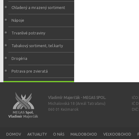
Chladený a mrazený sortiment
Nápoje
Trvanlivé potraviny
Tabakový sortiment, tel.karty
Drogéria
Potrava pre zvieratá
Vladimír Majerčák - MEGAS SPOL.
IČO
Michalovská 18 (Areál Tatraľanu)
IČ 
060 01 Kežmarok
DIČ
DOMOV
AKTUALITY
O NÁS
MALOOBCHOD
VEĽKOOBCHOD