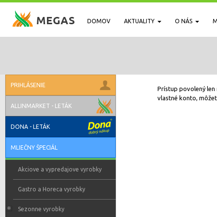
DOMOV
AKTUALITY
O NÁS
M
PRIHLÁSENIE
Prístup povolený len 
vlastné konto, môžete
ALLINMARKET - LETÁK
DONA - LETÁK
MLIEČNY ŠPECIÁL
Akciove a vypredajove vyrobky
Gastro a Horeca vyrobky
Sezonne vyrobky