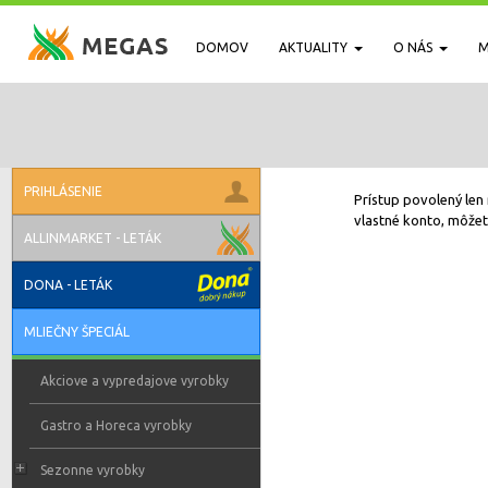
DOMOV
AKTUALITY
O NÁS
M
PRIHLÁSENIE
Prístup povolený len 
vlastné konto, môžete
ALLINMARKET - LETÁK
DONA - LETÁK
MLIEČNY ŠPECIÁL
Akciove a vypredajove vyrobky
Gastro a Horeca vyrobky
Sezonne vyrobky