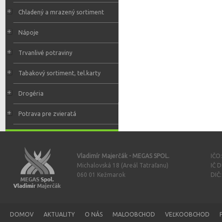
Chladený a mrazený sortiment
Nápoje
Trvanlivé potraviny
Tabakový sortiment, tel.karty
Drogéria
Potrava pre zvieratá
Vladimír Majerčák - MEGAS SPOL.
IČO
Michalovská 18 (Areál Tatraľanu)
IČ 
060 01 Kežmarok
DIČ
DOMOV
AKTUALITY
O NÁS
MALOOBCHOD
VEĽKOOBCHOD