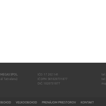
- MEGAS SPOL.
IČO: 17 202 141
tel
ál Tatraľanu)
IČ DPH: SK1020731877
tel
DIČ: 1020731877
ma
OBCHOD
VEĽKOOBCHOD
PRENÁJOM PRIESTOROV
KONTAKT