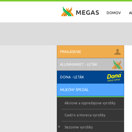
DOMOV
A
PRIHLÁSENIE
ALLINMARKET - LETÁK
DONA - LETÁK
MLIEČNY ŠPECIÁL
Akciove a vypredajove vyrobky
Gastro a Horeca vyrobky
Sezonne vyrobky