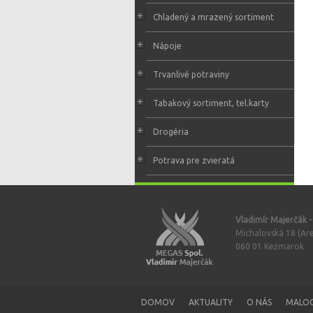
Chladený a mrazený sortiment
Nápoje
Trvanlivé potraviny
Tabakový sortiment, tel.karty
Drogéria
Potrava pre zvieratá
Vladimír Majerčák 
Michalovská 18 (Are
060 01 Kežmarok
DOMOV
AKTUALITY
O NÁS
MALO