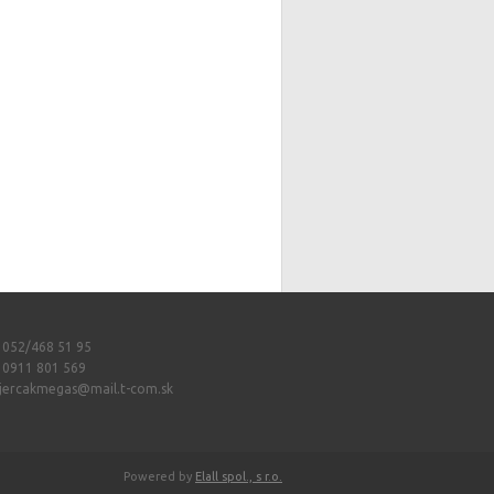
: 052/468 51 95
: 0911 801 569
jercakmegas@mail.t-com.sk
Powered by
Elall spol., s r.o.