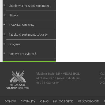
Chladený a mrazený sortiment
Nápoje
Trvanlivé potraviny
Tabakový sortiment, tel.karty
Drogéria
Potrava pre zvieratá
Vladimír Majerčák - MEGAS SPOL.
IČO
Michalovská 18 (Areál Tatraľanu)
IČ 
060 01 Kežmarok
DIČ
DOMOV
AKTUALITY
O NÁS
MALOOBCHOD
VEĽKOOBCHOD