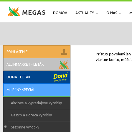
DOMOV
AKTUALITY
O NÁS
M
PRIHLÁSENIE
Prístup povolený len 
vlastné konto, môžete
ALLINMARKET - LETÁK
DONA - LETÁK
MLIEČNY ŠPECIÁL
Akciove a vypredajove vyrobky
Gastro a Horeca vyrobky
Sezonne vyrobky