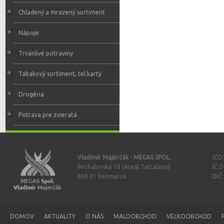
Chladený a mrazený sortiment
Nápoje
Trvanlivé potraviny
Tabakový sortiment, tel.karty
Drogéria
Potrava pre zvieratá
Vladimír Majerčák - MEGAS SPOL.
IČO
Michalovská 18 (Areál Tatraľanu)
IČ 
060 01 Kežmarok
DIČ
DOMOV
AKTUALITY
O NÁS
MALOOBCHOD
VEĽKOOBCHOD