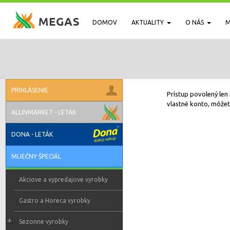
DOMOV
AKTUALITY
O NÁS
M
PRIHLÁSENIE
Prístup povolený len 
vlastné konto, môžete
ALLINMARKET - LETÁK
DONA - LETÁK
MLIEČNY ŠPECIÁL
Akciove a vypredajove vyrobky
Gastro a Horeca vyrobky
Sezonne vyrobky