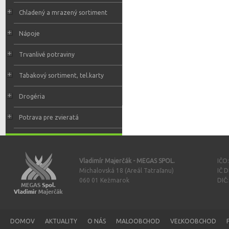
Chladený a mrazený sortiment
Nápoje
Trvanlivé potraviny
Tabakový sortiment, tel.karty
Drogéria
Potrava pre zvieratá
Vladimír Majerčák - MEGAS SPOL.
IČO
Michalovská 18 (Areál Tatraľanu)
IČ 
060 01 Kežmarok
DIČ
DOMOV
AKTUALITY
O NÁS
MALOOBCHOD
VEĽKOOBCHOD