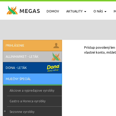
DOMOV
AKTUALITY
O NÁS
M
PRIHLÁSENIE
Prístup povolený len 
vlastné konto, môžete
ALLINMARKET - LETÁK
DONA - LETÁK
MLIEČNY ŠPECIÁL
Akciove a vypredajove vyrobky
Gastro a Horeca vyrobky
Sezonne vyrobky