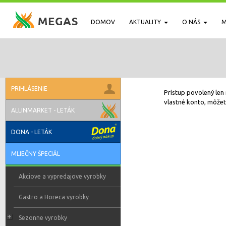
DOMOV
AKTUALITY
O NÁS
M
PRIHLÁSENIE
Prístup povolený len 
vlastné konto, môžete
ALLINMARKET - LETÁK
DONA - LETÁK
MLIEČNY ŠPECIÁL
Akciove a vypredajove vyrobky
Gastro a Horeca vyrobky
Sezonne vyrobky