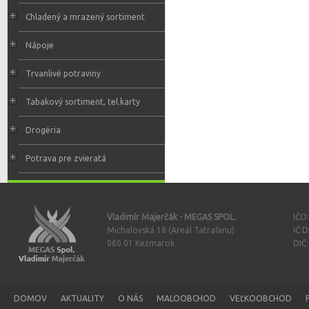
Chladený a mrazený sortiment
Nápoje
Trvanlivé potraviny
Tabakový sortiment, tel.karty
Drogéria
Potrava pre zvieratá
Vladimír Majerčák - MEGAS SPOL.
IČO
Michalovská 18 (Areál Tatraľanu)
IČ 
060 01 Kežmarok
DIČ
DOMOV
AKTUALITY
O NÁS
MALOOBCHOD
VEĽKOOBCHOD