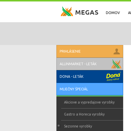
DOMOV
A
PRIHLÁSENIE
ALLINMARKET - LETÁK
DONA - LETÁK
MLIEČNY ŠPECIÁL
Akciove a vypredajove vyrobky
Gastro a Horeca vyrobky
Sezonne vyrobky