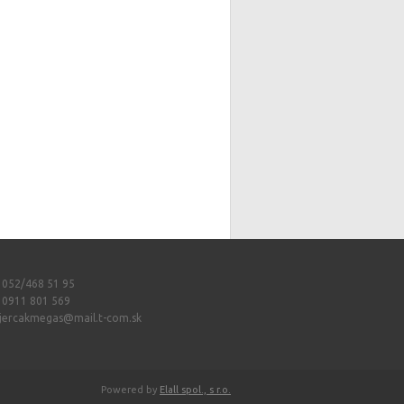
: 052/468 51 95
: 0911 801 569
jercakmegas@mail.t-com.sk
Powered by
Elall spol., s r.o.