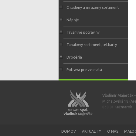
Chladený a mrazený sortiment
Nápoje
Trvanlivé potraviny
Tabakový sortiment, tel.karty
Drogéria
Potrava pre zvieratá
Vladimír Majerčák 
Michalovská 18 (Are
060 01 Kežmarok
DOMOV
AKTUALITY
O NÁS
MALO