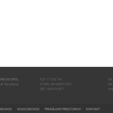
- MEGAS SPOL.
IČO: 17 202 141
tel
ál Tatraľanu)
IČ DPH: SK1020731877
tel
DIČ: 1020731877
ma
OBCHOD
VEĽKOOBCHOD
PRENÁJOM PRIESTOROV
KONTAKT