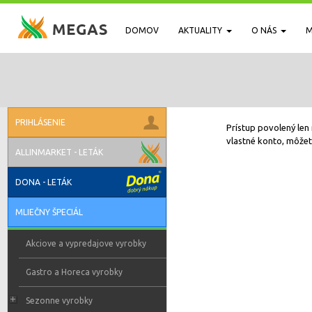
DOMOV
AKTUALITY
O NÁS
M
PRIHLÁSENIE
Prístup povolený len 
vlastné konto, môžete
ALLINMARKET - LETÁK
DONA - LETÁK
MLIEČNY ŠPECIÁL
Akciove a vypredajove vyrobky
Gastro a Horeca vyrobky
Sezonne vyrobky