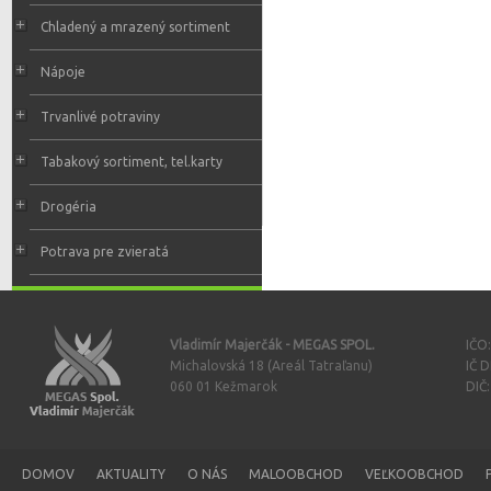
Chladený a mrazený sortiment
Nápoje
Trvanlivé potraviny
Tabakový sortiment, tel.karty
Drogéria
Potrava pre zvieratá
Vladimír Majerčák - MEGAS SPOL.
IČO
Michalovská 18 (Areál Tatraľanu)
IČ 
060 01 Kežmarok
DIČ
DOMOV
AKTUALITY
O NÁS
MALOOBCHOD
VEĽKOOBCHOD