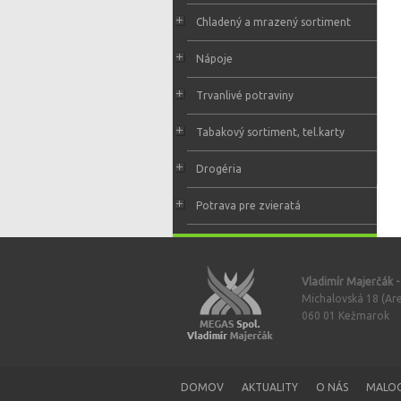
Chladený a mrazený sortiment
Nápoje
Trvanlivé potraviny
Tabakový sortiment, tel.karty
Drogéria
Potrava pre zvieratá
Vladimír Majerčák 
Michalovská 18 (Are
060 01 Kežmarok
DOMOV
AKTUALITY
O NÁS
MALO