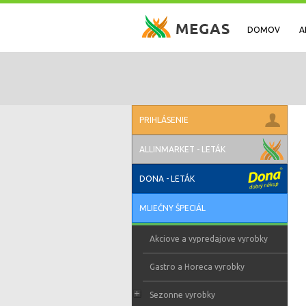
DOMOV
A
PRIHLÁSENIE
ALLINMARKET - LETÁK
DONA - LETÁK
MLIEČNY ŠPECIÁL
Akciove a vypredajove vyrobky
Gastro a Horeca vyrobky
Sezonne vyrobky