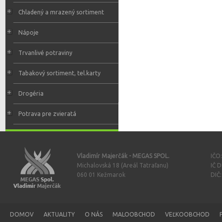
Chladený a mrazený sortiment
Nápoje
Trvanlivé potraviny
Tabakový sortiment, tel.karty
Drogéria
Potrava pre zvieratá
Vladimír Majerčák - MEGAS SPOL.
IČO
Michalovská 18 (Areál Tatraľanu)
IČ 
060 01 Kežmarok
DIČ
DOMOV
AKTUALITY
O NÁS
MALOOBCHOD
VEĽKOOBCHOD