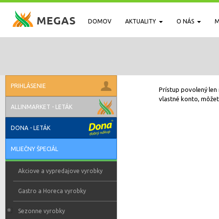
DOMOV
AKTUALITY
O NÁS
M
PRIHLÁSENIE
Prístup povolený len 
vlastné konto, môžete
ALLINMARKET - LETÁK
DONA - LETÁK
MLIEČNY ŠPECIÁL
Akciove a vypredajove vyrobky
Gastro a Horeca vyrobky
Sezonne vyrobky